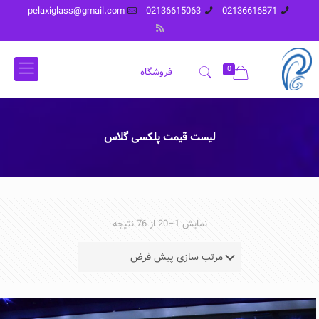
pelaxiglass@gmail.com
02136615063
02136616871
0
فروشگاه
لیست قیمت پلکسی گلاس
نمایش 1–20 از 76 نتیجه