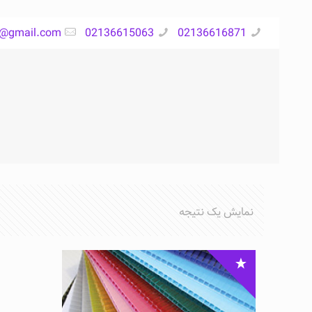
s@gmail.com
02136615063
02136616871
نمایش یک نتیجه