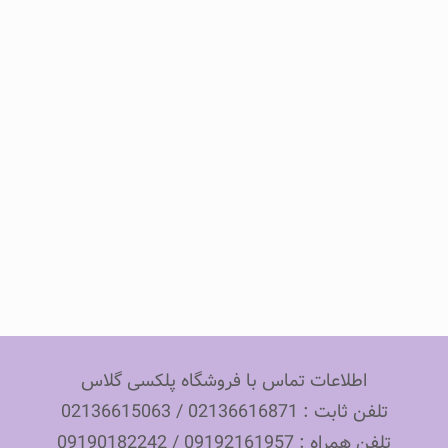
اطلاعات تماس با فروشگاه پلکسی گلاس
تلفن ثابت : 02136616871 / 02136615063
تلفن همراه : 09192161957 / 09190182242