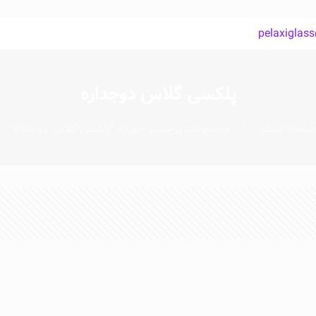
pelaxiglas
پلکسی گلاس دوجداره
صفحه اصلی
محصولات برچسب خورده “پلکسی گلاس دوجداره”