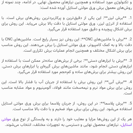
و تکنولوژی مورد استفاده و همچنین نیازهای محصول نهایی. در ادامه، چند نمونه از
روش‌های معمول برش ورق مولتی استایل آورده شده است:
1. **برش لیزر**: این یکی از دقیق‌ترین و پرکاربردترین روش‌های برش است. با
استفاده از انرژی لیزر، ورق مولتی استایل با دقت بالا برش می‌یابد. این روش برای
برش اشکال پیچیده و دقیق مورد استفاده قرار می‌گیرد.
2. **برش با ماشین‌های CNC**: این روش نیز بسیار رایج است. ماشین‌های CNC با
دقت بالا و به کمک کامپیوتر، ورق مولتی استایل را برش می‌دهند. این روش مناسب
برای برش اشکال مختلف و همچنین انجام عملیات برش تکراری است.
3. **برش با ابزارهای دستی**: برخی از برش‌های ساده‌تر ممکن است با استفاده از
ابزارهای دستی انجام شود، مانند ماشین‌های برش گیره‌ای یا ابزارهای برش دستی.
این روش بیشتر برای برش‌های ساده و کم‌حجم مورد استفاده قرار می‌گیرد.
4. **برش آبی**: این روش برش با استفاده از جریان آب با فشار بالا است. این
روش برای برش مواد نرم و نیمه‌سخت مانند فولاد، آلومینیوم و مواد مشابه مناسب
است.
5. **برش پلاسما**: در این روش، از جریان پلاسما برای برش ورق مولتی استایل
استفاده می‌شود. این روش برای برش مواد ضخیم و با دقت بالا مناسب است.
هر یک از این روش‌ها مزایا و معایب خود را دارند و به وابستگی از نوع ورق
مولتی
استایل
، نیازهای محصول نهایی و دسترسی به تجهیزات مختلف، انتخاب می‌شوند.