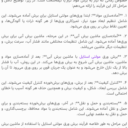
خصوص زمانی که نیاز به برش مواد نرم یا نیمه‌سخت است. در زیر، توضیح کامل و
مراحل کار این فرآیند را ارائه می‌دهم:
۱. **آماده‌سازی مواد**: ابتدا ورق‌های مولتی استایل برای برش آماده می‌شوند. این
شامل تنظیم ابعاد مورد نیاز، تمیزکاری ورق‌ها از هر گونه ذرات یا آلودگی‌ها، و
تعیین نقاط برش بر روی ورق می‌شود.
۲. **آماده‌سازی ماشین برش آبی**: در این مرحله، ماشین برش آبی برای برش
ورق‌ها آماده می‌شود. این شامل تنظیمات مختلفی مانند فشار آب، سرعت برش، و
تنظیمات دیگر ماشین می‌باشد.
۳. **برش ورق
مولتی استایل
با ماشین برش آبی**: بعد از آماده‌سازی مواد و
ماشین، ماشین برش آبی شروع به برش ورق‌ها می‌کند. در این روش، آب با فشار
بالا از یک نازل خارج می‌شود و به عنوان یک جریان قوی بر روی ورق می‌رود تا آن را
برش دهد.
۴. **کنترل کیفیت**: بعد از برش، ورق‌های برش‌خورده کنترل کیفیت می‌شوند. این
شامل بررسی ابعاد، شکل، و کیفیت برش و همچنین حذف هر گونه آسیب یا خطای
احتمالی است.
۵. **بسته‌بندی و حمل و نقل**: در آخر، ورق‌های برش‌خورده بسته‌بندی و برای
حمل و نقل آماده می‌شوند. این شامل بسته‌بندی با مواد محافظ، برچسب‌گذاری، و
حمل و نقل به مقصد نهایی است.
این مراحل به طور خلاصه فرآیند برش ورق مولتی استایل با استفاده از ماشین برش