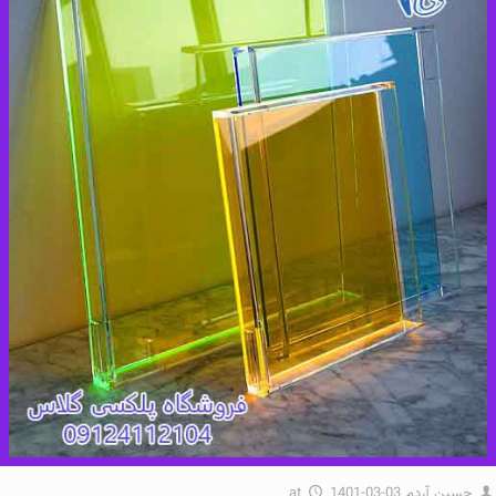
حسین آردم
1401-03-03
at