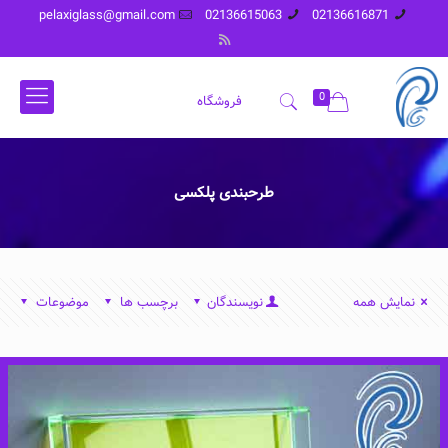
pelaxiglass@gmail.com
02136615063
02136616871
0
فروشگاه
طرحبندی پلکسی
نمایش همه
نویسندگان
برچسب ها
موضوعات