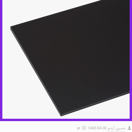
حسین آردم
1400-04-30
at