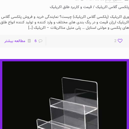
پلکسی گلاس اکریلیک / قیمت و کاربرد طلق اکریلیک
ورق اکریلیک (پلکسی گلاس اکریلیک) چیست؟ نمایندگی خرید و فروش پلکسی گلاس
اکریلیک ارزان قیمت و در رنگ بندی های مختلف و وارد کننده و تولید کننده انواع طلق
های پلکسی و مولتی استایل … پلی متیل متاکریلات – اکریلیک
[…]
2
6
مطالعه بیشتر