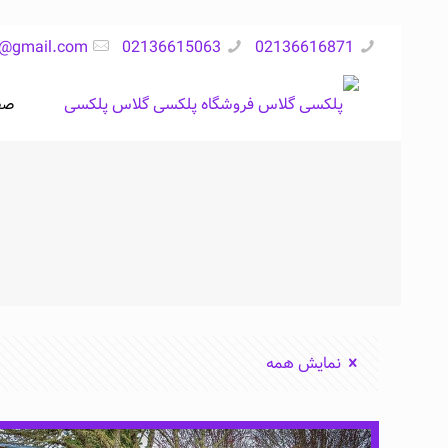
s@gmail.com
02136615063
02136616871
صف
نمایش همه