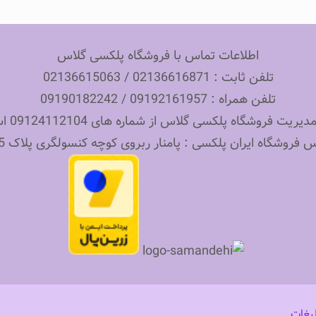
اطلاعات تماس با فروشگاه پلکسی گلاس
تلفن ثابت : 02136616871 / 02136615063
تلفن همراه : 09192161957 / 09190182242
 فروشگاه پلکسی گلاس از شماره های 09124112104 استفاده نمایید.
 فروشگاه ایران پلکسی : پامنار ربروی کوچه کنسولگری پلاک 465
یغات